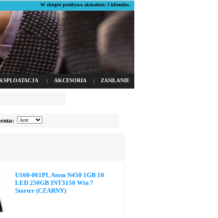
W sklepie przebywa aktualnie: 3 klientów.
KSPLOATACJA
AKCESORIA
ZASILANIE
|
|
enta:
U160-061PL Atom N450 1GB 10
LED 250GB INT3150 Win 7
Starter (CZARNY)