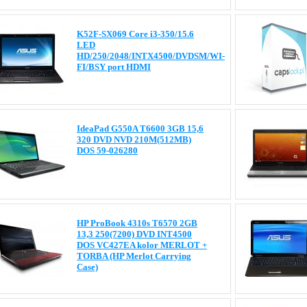
K52F-SX069 Core i3-350/15.6
LED
HD/250/2048/INTX4500/DVDSM/WI-
FI/BSY port HDMI
IdeaPad G550A T6600 3GB 15,6
320 DVD NVD 210M(512MB)
DOS 59-026280
HP ProBook 4310s T6570 2GB
13,3 250(7200) DVD INT4500
DOS VC427EA kolor MERLOT +
TORBA (HP Merlot Carrying
Case)