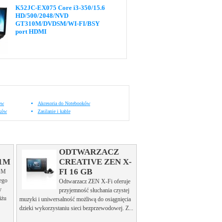
K52JC-EX075 Core i3-350/15.6
HD/500/2048/NVD
GT310M/DVDSM/WI-FI/BSY
port HDMI
ów
Akcesoria do Notebooków
oków
Zasilanie i kable
ODTWARZACZ
1M
CREATIVE ZEN X-
FI 16 GB
1M
tego
Odtwarzacz ZEN X-Fi oferuje
y
przyjemność słuchania czystej
iżu
muzyki i uniwersalność możliwą do osiągnięcia
dzieki wykorzystaniu sieci bezprzewodowej. Z...