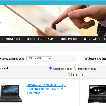
MONITORY
SIECI
PROGRAMY
MULTIMEDIA
BIUROWE
E
|
|
|
|
|
|
ierz zakres cen:
Wybierz produc
tebooki:
Wszystkie produkty.
Dostępne produkty.
[1]
2
3
...
8
dalej »
HP Mini 5102 N450 1GB 10,1
LED HD 160 INT3150 LIN
VQ670EA