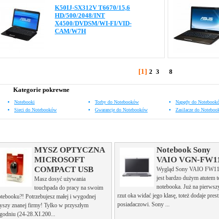
K50IJ-SX312V T6670/15,6
HD/500/2048/INT
X4500/DVDSM/WI-FI/VID-
CAM/W7H
[1]
2
3
...
8
dalej »
Kategorie pokrewne
Notebooki
Torby do Notebooków
Napędy do Notebook
Sieci do Notebooków
Gwarancje do Notebooków
Zasilacze do Notebo
MYSZ OPTYCZNA
Notebook Sony
MICROSOFT
VAIO VGN-FW1
COMPACT USB
Wygląd Sony VAIO FW1
jest bardzo dużym atutem 
Masz dosyć używania
notebooka. Już na pierwsz
touchpada do pracy na swoim
rzut oka widać jego klasę, toteż dodaje prest
otebooku?! Potrzebujesz małej i wygodnej
posiadaczowi. Sony ...
yszy znanej firmy! Tylko w przyszłym
godniu (24-28.XI.200...