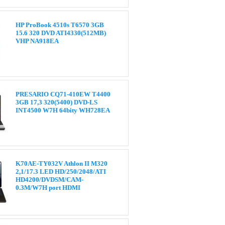
HP ProBook 4510s T6570 3GB
15.6 320 DVD ATI4330(512MB)
VHP NA918EA
PRESARIO CQ71-410EW T4400
3GB 17,3 320(5400) DVD-LS
INT4500 W7H 64bity WH728EA
K70AE-TY032V Athlon II M320
2,1/17.3 LED HD/250/2048/ATI
HD4200/DVDSM/CAM-
0.3M/W7H port HDMI