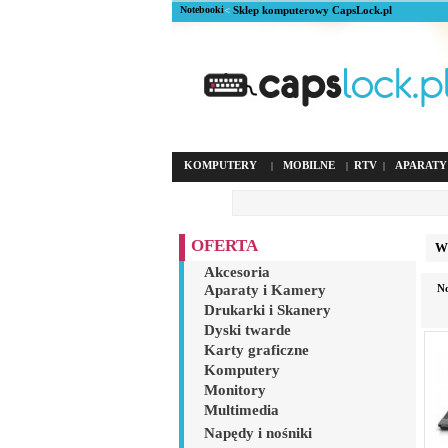
Notebooki
<
Sklep komputerowy CapsLock.pl
KOMPUTERY
MOBILNE
RTV
APARATY
|
|
|
OFERTA
Wyb
Akcesoria
Aparaty i Kamery
No
Drukarki i Skanery
Dyski twarde
Karty graficzne
Komputery
Monitory
Multimedia
Napędy i nośniki